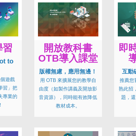
學習
開放教科書
即
OTB導入課堂
ot to
版權無慮，應用無邊！
互動
玩個遊戲
用 OTB 來擴展您的教學自
推薦您
學習」把
由度（如製作講義及開放影
熟此招
失專業的
音資源），同時能有效降低
題，還
！
教材成本。