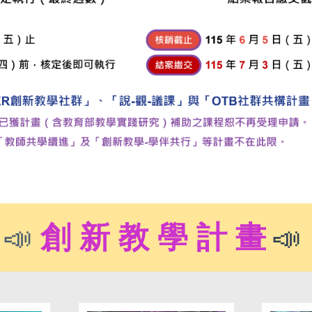
創 新 教 學 計 畫
📣
📣