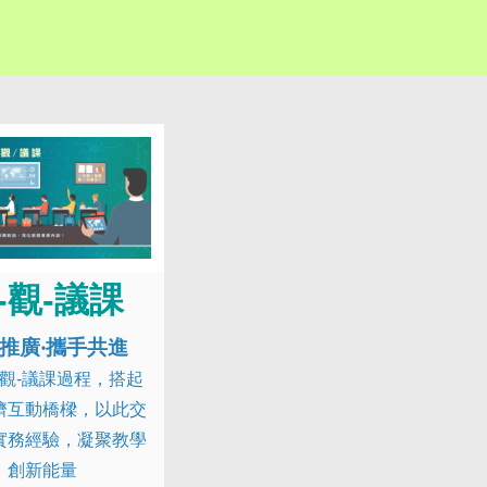
-觀-議課
推廣‧攜手共進
-觀-議課過程，搭起
儕互動橋樑，以此交
實務經驗，凝聚教學
創新能量