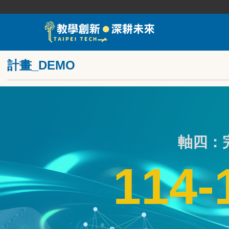
跳
到
主
要
內
容
計畫_DEMO
區
軸四：
114-