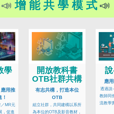
增 能 共 學 模 式
📣
📣
教學
開放教科書
說
OTB社群共構
應用
透過說
】應用推
有志共構，打造本位
教師同
進！
OTB
流教學
R／MR元
組立社群，共同建構以系所
展，促進
為本位的OTB及影音教材，