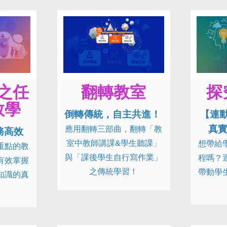
之任
翻轉教室
探
教學
倒轉傳統，自主共進！
【連動
真
應用翻轉三部曲，翻轉「教
務高效
室中教師講課&學生聽課」
想帶給
重點的教
與「課後學生自行寫作業」
程嗎？
有效掌握
之傳統學習！
帶動學
知識的真