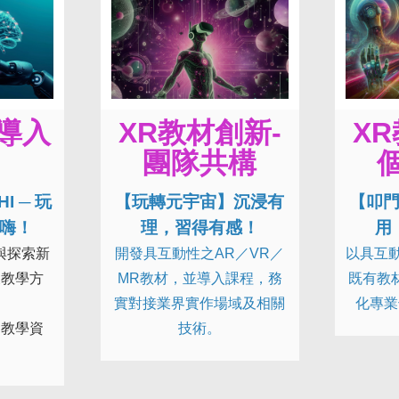
I導入
XR教材創新-
XR
團隊共
構
I ─ 玩
【玩轉元宇宙】沉浸有
【叩
超嗨！
理，習得有感！
用
與探索新
開發具互動性之AR／VR／
以具互動
及教學方
MR教材，並導入課程，務
既有教
實對接業界實作場域及相關
化專業
的教學資
技術。