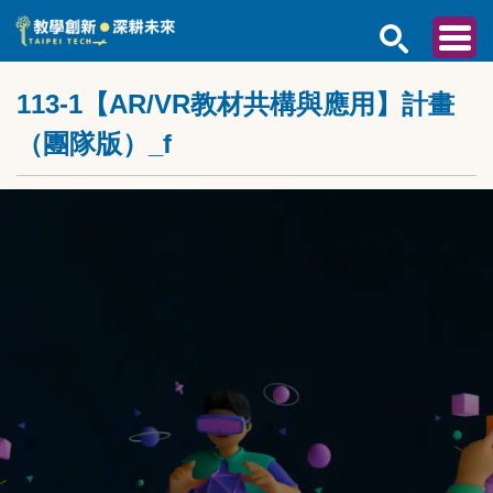
跳
到
主
要
113-1【AR/VR教材共構與應用】計畫
內
容
（團隊版）_f
區